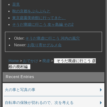
花見
秋の京都をぶらぶらと
東京庭園美術館に行ってきた。
そうだ廃墟に行こう 友ヶ島編 その2
Older:
そうだ廃虚に行こう 河内の風穴
Newer:
お取り寄せグルメ会
Home
>
おでかけ
>
廃虚
>
そうだ廃虚に行こう 彦
根の廃村編
Recent Entries
火の事と写真の事
自転車の保険が切れるので、次を考える