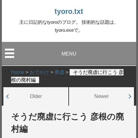
tyoro.txt
主に日記的なtyoroのブログ。 技術的な話題は、
tyoro.exeで。
MENU
Home
>
おでかけ
>
廃虚
>
そうだ廃虚に行こう 彦
根の廃村編
Older
Newer
そうだ廃虚に行こう 彦根の廃
村編