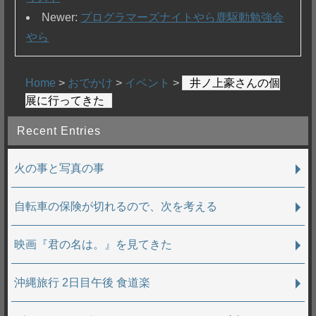
Newer:
プログラマーズナイトやら鹿駆動勉強会
やら
Home
>
おでかけ
>
イベント
>
井ノ上豪さんの個
展に行ってきた
Recent Entries
火の事と写真の事
自転車の保険が切れるので、次を考える
映画『君の名は。』を見てきた
沖縄旅行 2日目午後 食道楽