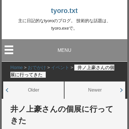
tyoro.txt
主に日記的なtyoroのブログ。 技術的な話題は、
tyoro.exeで。
MENU
Home
>
おでかけ
>
イベント
>
井ノ上豪さんの個
展に行ってきた
Older
Newer
井ノ上豪さんの個展に行って
きた