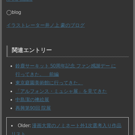
◯blog
イラストレーター井ノ上 豪のブログ
関連エントリー
鈴鹿サーキット 50周年記念 ファン感謝デー に
行ってきた。 前編
東京庭園美術館に行ってきた。
「アルフォンス・ミュシャ展」を見てきた
中島潔の襖絵展
再興第90回 院展
Older:
漫画大賞のノミネート外1次選考入り作品
リスト