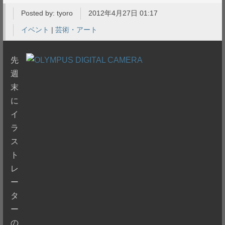
Posted by:
tyoro
2012年4月27日 01:17
イベント
|
芸術・アート
先
週
末
に
イ
ラ
ス
ト
レ
ー
タ
ー
の