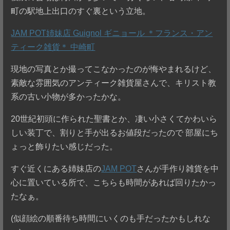
町の駅地上出口のすぐ裏という立地。
JAM POT姉妹店 Guignol ギニョール ＊フランス・アン
ティーク雑貨＊ 中崎町
現地の写真とか撮ってこなかったのが悔やまれるけど、
素敵な雰囲気のアンティーク雑貨屋さんで、キリスト教
系の古い小物が多かったかな。
20世紀初頭に作られた聖書とか、凄い小さくてかわいら
しい装丁で、割りと手が出るお値段だったので 部屋にち
ょっと飾りたい感じだった。
すぐ近くにある姉妹店の
JAM POT
さんが手作り雑貨を中
心に置いている所で、こちらも時間があれば回りたかっ
たなぁ。
(似顔絵の順番待ち時間にいくのも手だったかもしれな