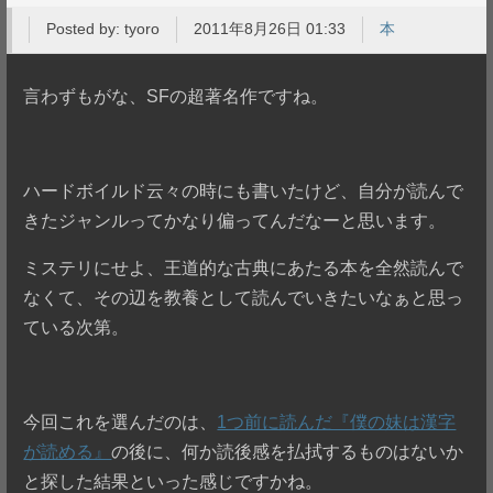
Posted by:
tyoro
2011年8月26日 01:33
本
言わずもがな、SFの超著名作ですね。
ハードボイルド云々の時にも書いたけど、自分が読んで
きたジャンルってかなり偏ってんだなーと思います。
ミステリにせよ、王道的な古典にあたる本を全然読んで
なくて、その辺を教養として読んでいきたいなぁと思っ
ている次第。
今回これを選んだのは、
1つ前に読んだ『僕の妹は漢字
が読める』
の後に、何か読後感を払拭するものはないか
と探した結果といった感じですかね。