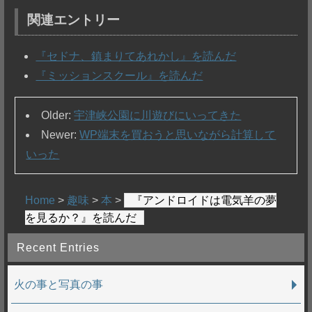
関連エントリー
『セドナ、鎮まりてあれかし』を読んだ
『ミッションスクール』を読んだ
Older:
宇津峡公園に川遊びにいってきた
Newer:
WP端末を買おうと思いながら計算して
いった
Home
>
趣味
>
本
>
『アンドロイドは電気羊の夢
を見るか？』を読んだ
Recent Entries
火の事と写真の事