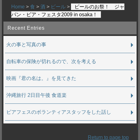
Home
>
食
>
酒
>
ビール
>
ビールのお祭！ ジャ
パン・ビア・フェスタ2009 in osaka！
Recent Entries
火の事と写真の事
自転車の保険が切れるので、次を考える
映画『君の名は。』を見てきた
沖縄旅行 2日目午後 食道楽
ビアフェスのボランティアスタッフをした話し
Return to page top