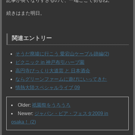
記事が長くなりすぎるので、一端ここで切るね。
続きはまた明日。
関連エントリー
そうだ廃墟に行こう 愛宕山ケーブル跡編(2)
ピクニック in 神戸布引ハーブ園
高円寺びっくり大道芸 と 日本酒会
ならグリーンファームに遊びにいってきた
情熱大陸スペシャルライブ 09
Older:
祇園祭をうろうろ
Newer:
ジャパン・ビア・フェスタ2009 in
osaka！ (2)