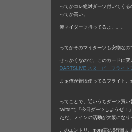
ってかコレ絶対ダーツ付いてくる
ってか高い。
俺マイダーツ持ってるよ。。。
ってかそのマイダーツも安物なので
せっかくなので、このカードに変
DARTSLIVE スヌーピーフライ
まぁ俺が普段使ってるフライト、
ってことで、近いうちダーツ買い
twitterで「今日ダーツしよう
ただ、メインの活動が大阪になり
このエントリ、more部の6行目