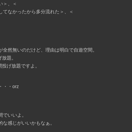
い＞、＜
してなかったから多分流れた＞、＜
。
が全然無いのだけど、理由は明白で自遊空間。
げ放題。
時間投げ放題ですよ。
・・orz
間でいいよ。
的な感じがいいかもなぁ。