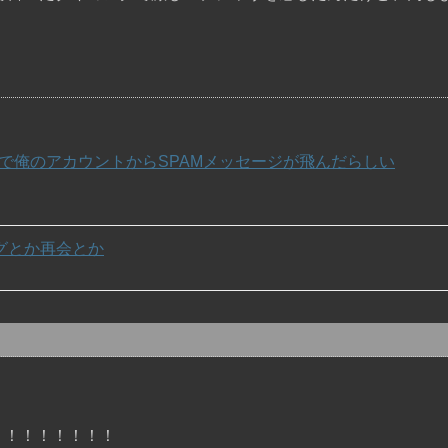
ャーで俺のアカウントからSPAMメッセージが飛んだらしい
グとか再会とか
！！！！！！！！