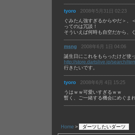
tyoro
2008年5月31日 02:23
ぐみたん強すぎるからやだ＞、
ってのは冗談！
そういえば何時も自空だから、
msng
2008年6月 1日 04:06
誕生日にこれをもらったけど使
http://store.dartslive.jp/sear
行きたいです。
tyoro
2008年6月 4日 15:25
うはｗｗ可愛いすぎるｗｗ
暫く、ご一緒する機会にめぐま
Home
>
ダーツしたいダーツ