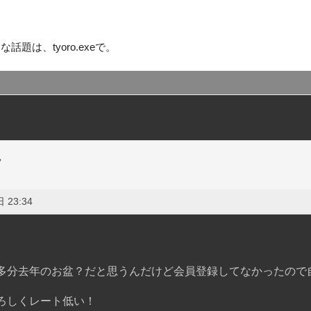
話題は、tyoro.exeで。
ツ
 23:34
多分去年のお盆？だと思うんだけど会員登録してなかったので
ろしくレート低い！