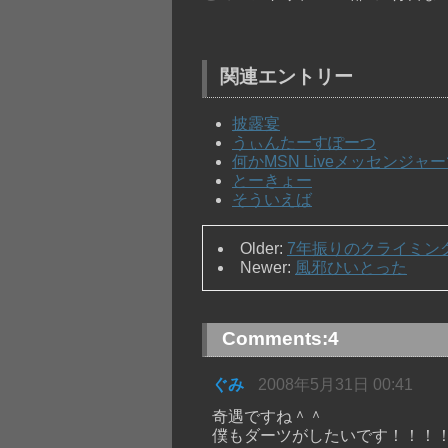
関連エントリー
披露宴
うぃんたーすぽーつ
何かMSN Liveメッセンジ
とーきょー
そういえば
Older:
7年振りのクライミン
Newer:
風邪ひいとった
Comments:
4
ぐみ
2008年5月31日 00:41
奇遇ですね＾＾
僕もダーツがしたいです！！！