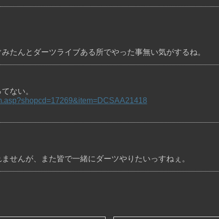
＜
ぐみたんとダーツライブある所でやった事無い気がするね。
ってない。
ch/item.asp?shopcd=17269&item=DCSAA21418
れませんが、また皆で一緒にダーツやりたいっすねぇ。