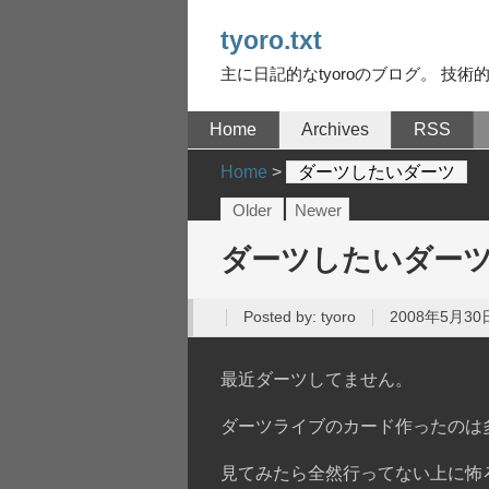
tyoro.txt
主に日記的なtyoroのブログ。 技術的な
Home
Archives
RSS
Home
>
ダーツしたいダーツ
Older
Newer
ダーツしたいダー
Posted by:
tyoro
2008年5月30日
最近ダーツしてません。
ダーツライブのカード作ったのは
見てみたら全然行ってない上に怖