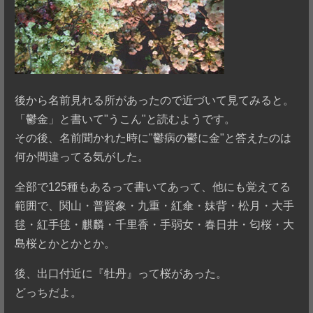
後から名前見れる所があったので近づいて見てみると。
「鬱金」と書いて"うこん"と読むようです。
その後、名前聞かれた時に"鬱病の鬱に金"と答えたのは
何か間違ってる気がした。
全部で125種もあるって書いてあって、他にも覚えてる
範囲で、関山・普賢象・九重・紅傘・妹背・松月・大手
毬・紅手毬・麒麟・千里香・手弱女・春日井・匂桜・大
島桜とかとかとか。
後、出口付近に『牡丹』って桜があった。
どっちだよ。