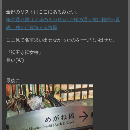
全部のリストはここにあるみたい。
桜の通り抜け／花のまわりみち?桜の通り抜け桜樹一覧
表：独立行政法人造幣局
ここ見て名前思い出せなかったのを一つ思い出せた。
『祇王寺祇女桜』
長い('A`)
最後に