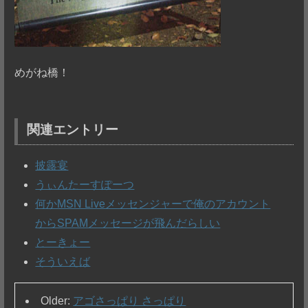
めがね橋！
関連エントリー
披露宴
うぃんたーすぽーつ
何かMSN Liveメッセンジャーで俺のアカウント
からSPAMメッセージが飛んだらしい
とーきょー
そういえば
Older:
アゴさっぱり さっぱり