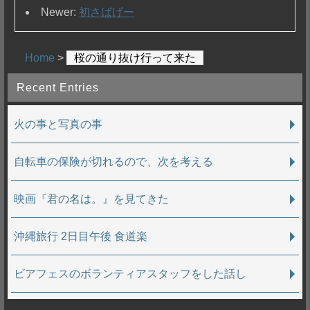
Newer:
初さばげー
Home
>
桜の通り抜け行って来た
Recent Entries
火の事と写真の事
自転車の保険が切れるので、次を考える
映画『君の名は。』を見てきた
沖縄旅行 2日目午後 食道楽
ビアフェスのボランティアスタッフをした話し