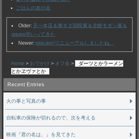
ごはんの友の会
Older:
天一本店＆第９２回院展＆北欧モダン展＆
oquno宅いってきた
Newer:
mixi.jpがリニューアルしましたね。
Home
>
おでかけ
>
オフ会
>
ダーツとかラーメン
とかヱヴァとか
Recent Entries
火の事と写真の事
自転車の保険が切れるので、次を考える
映画『君の名は。』を見てきた