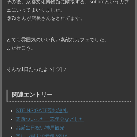
その後、京都文化博物館に隣接する、soboroというカフ
ェにいってまいりました。
@7zさんが店長さんをされてます。
とても雰囲気のいい良い素敵なカフェでした。
また行こう。
そんな1日だったよヽ|'◇'|ノ
関連エントリー
STEINS;GATE聖地巡礼
関西ついったー忘年会などした
お誕生日祝い神戸観光
楽しい週末で元気が出た