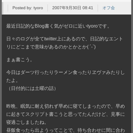
Posted by:
tyoro
2007年9月30日 08:41
オフ会
最近日記的なBlog書く気がゼロに近いtyoroです。
日々のログが全てtwitter上にあるので、日記的なエント
リにどこまで意味があるのかとかとか( ´-`)
まぁ書こう。
今日はダーツ行ったりラーメン食ったりヱヴァみたりし
たよ。
（日付的には土曜の話）
昨晩、眠気に耐え切れず早めに寝てしまったので、早め
に起きてスクリプト書こうと思ってたんだけど、見事に
寝過ごしましたね。
昼飯食ったら出ようってことで、待ち合わせに間に合わ