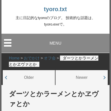
tyoro.txt
主に日記的なtyoroのブログ。 技術的な話題は、
tyoro.exeで。
MENU
Home
>
おでかけ
>
オフ会
>
ダーツとかラーメン
とかヱヴァとか
Older
Newer
ダーツとかラーメンとかヱヴ
ァとか