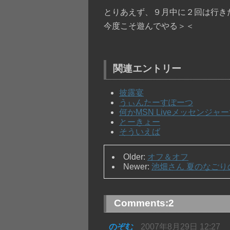
とりあえず、９月中に２回は行き
今度こそ遊んでやる＞＜
関連エントリー
披露宴
うぃんたーすぽーつ
何かMSN Liveメッセンジ
とーきょー
そういえば
Older:
オフ＆オフ
Newer:
池畑さん 夏のなごりの
Comments:
2
のぞむ
2007年8月29日 12:27