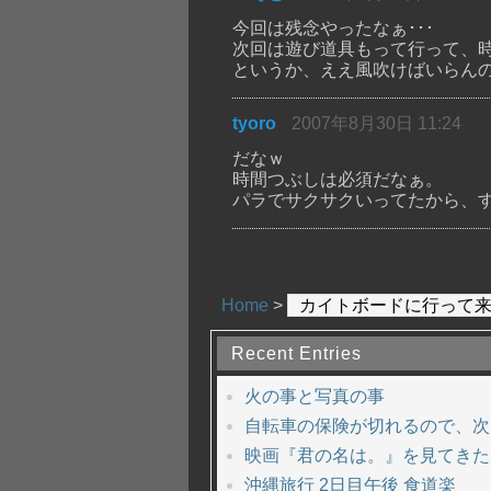
今回は残念やったなぁ･･･
次回は遊び道具もって行って、
というか、ええ風吹けばいらん
tyoro
2007年8月30日 11:24
だなｗ
時間つぶしは必須だなぁ。
パラでサクサクいってたから、
Home
>
カイトボードに行って
Recent Entries
火の事と写真の事
自転車の保険が切れるので、次
映画『君の名は。』を見てきた
沖縄旅行 2日目午後 食道楽