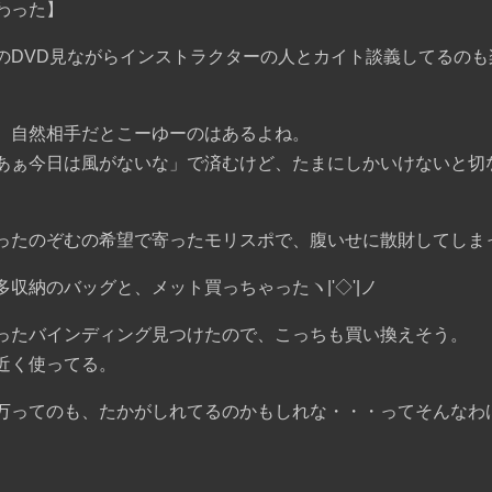
わった】
のDVD見ながらインストラクターの人とカイト談義してるの
。
、自然相手だとこーゆーのはあるよね。
あぁ今日は風がないな」で済むけど、たまにしかいけないと切
ったのぞむの希望で寄ったモリスポで、腹いせに散財してしま
収納のバッグと、メット買っちゃったヽ|'◇'|ノ
ったバインディング見つけたので、こっちも買い換えそう。
近く使ってる。
万ってのも、たかがしれてるのかもしれな・・・ってそんなわ