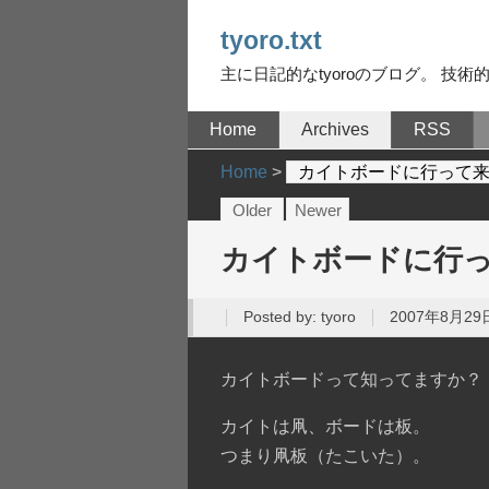
tyoro.txt
主に日記的なtyoroのブログ。 技術的な
Home
Archives
RSS
Home
>
カイトボードに行って
Older
Newer
カイトボードに行
Posted by:
tyoro
2007年8月29日
カイトボードって知ってますか？
カイトは凧、ボードは板。
つまり凧板（たこいた）。