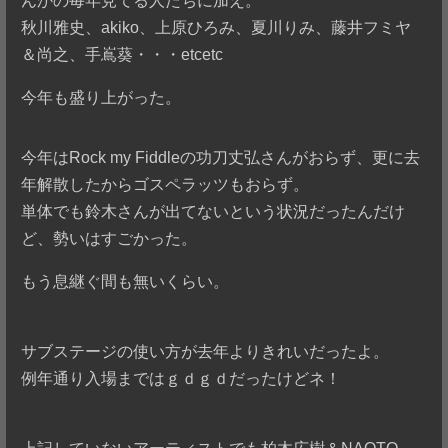
んかの毎年見てる人たちに加え。
秋川雅史、akiko、上原ひろみ、夏川りみ、藤井フミヤ
＆尚之、手嶌葵・・・etcetc
今年も盛り上がった。
今年はRock my Fiddleの功刀丈弘さんがおらず、更に去
年解散したからゴスペラッツもおらず。
単体でも鈴木さんが出てないという状況だったんだけ
ど、勢いはすごかった。
もう息継ぐ間も無いくらい。
サブステージの使い方が去年よりきれいだったよ。
例年通り入場まではｇｄｇｄだったけどネ！