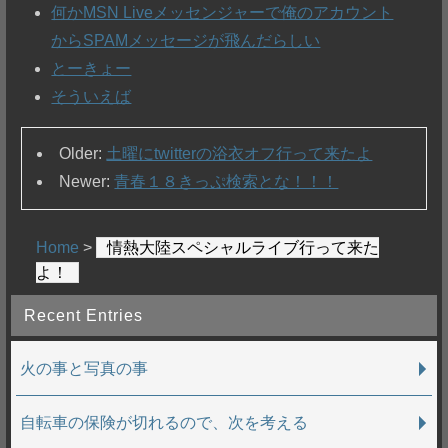
何かMSN Liveメッセンジャーで俺のアカウント
からSPAMメッセージが飛んだらしい
とーきょー
そういえば
Older:
土曜にtwitterの浴衣オフ行って来たよ
Newer:
青春１８きっぷ検索とな！！！
Home
>
情熱大陸スペシャルライブ行って来た
よ！
Recent Entries
火の事と写真の事
自転車の保険が切れるので、次を考える