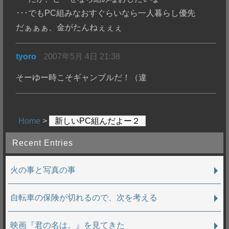
･･･でもPC組みなおすぐらいなら一人暮らし優先
だぁぁぁ、金がたんねぇぇぇ
tyoro
2007年5月 4日 21:38
そーゆー時こそギャンブルだ！（違
Home
>
新しいPC組んだよー２
Recent Entries
火の事と写真の事
自転車の保険が切れるので、次を考える
映画『君の名は。』を見てきた