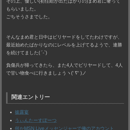
その上、優しい(初任給が出たばかりの)まめ君に奢って
もらいました。
ごちそうさまでした。
そんなまめ君と日中はビリヤードをしてたわけですが、
最近始めたばかりなのにレベルを上げてるようで、連勝
を続けてました( ´-`)
負傷兵が帰ってきたら、また4人でビリヤードして、4人
で甘い物食べに行きましょうヽ(‘ ∇‘ )ノ
関連エントリー
披露宴
うぃんたーすぽーつ
何かMSN Liveメッセンジャーで俺のアカウント