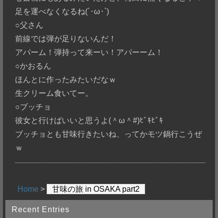
足を運べなくなるね(´･ω･`)
○父さん
前線では弾が足りないんだ！
アパーム！弾持って来ーい！アパーーム！
○かおるん
ほんとに作ったみたいだなｗ
生クリーム食いてー。
○ブッチョ
彼女と行けばいいと思うよ(＾ω＾#)ﾋﾞｷﾋﾞｷ
ブッチョとも甘味行きたいね、ってかモツ鍋行こうぜ
ｗ
Home
>
甘味の旅 in OSAKA part2
Recent Entries