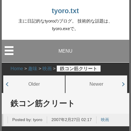
tyoro.txt
主に日記的なtyoroのブログ。 技術的な話題は、
tyoro.exeで。
MENU
Home
>
趣味
>
映画
>
鉄コン筋クリート
Older
Newer
鉄コン筋クリート
Posted by:
tyoro
2007年2月27日 02:17
映画