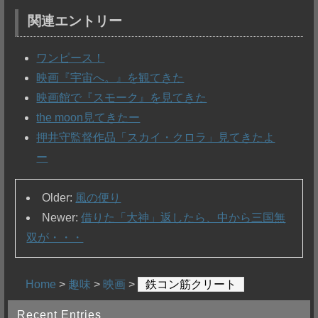
関連エントリー
ワンピース！
映画『宇宙へ。』を観てきた
映画館で『スモーク』を見てきた
the moon見てきたー
押井守監督作品「スカイ・クロラ」見てきたよ
ー
Older:
風の便り
Newer:
借りた「大神」返したら、中から三国無
双が・・・
Home
>
趣味
>
映画
>
鉄コン筋クリート
Recent Entries