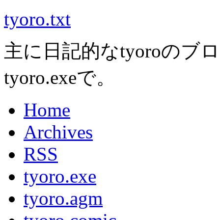
tyoro.txt
主に日記的なtyoroのブ
tyoro.exeで。
Home
Archives
RSS
tyoro.exe
tyoro.agm