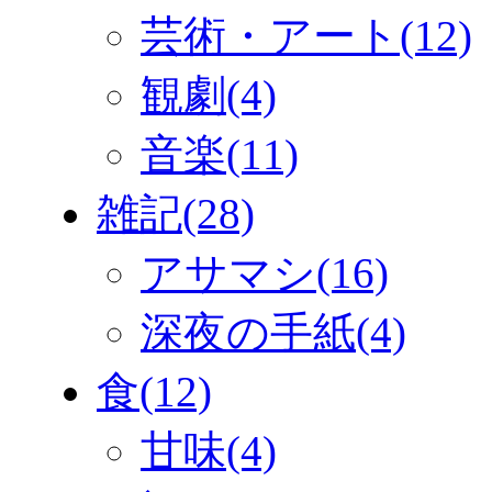
芸術・アート(12)
観劇(4)
音楽(11)
雑記(28)
アサマシ(16)
深夜の手紙(4)
食(12)
甘味(4)