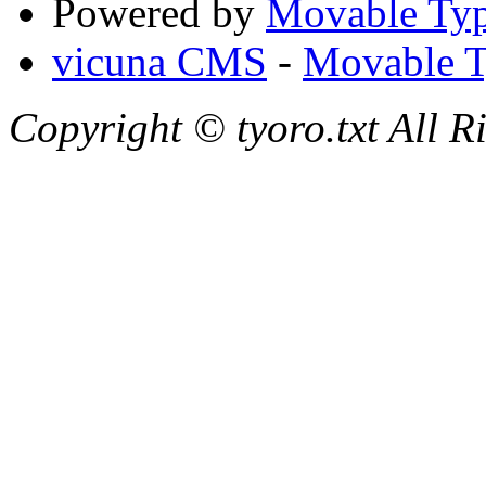
Powered by
Movable Typ
vicuna CMS
-
Movable T
Copyright © tyoro.txt All R