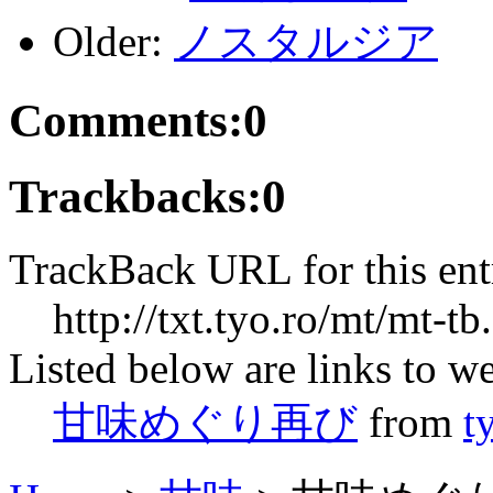
Older:
ノスタルジア
Comments:
0
Trackbacks:
0
TrackBack URL for this ent
http://txt.tyo.ro/mt/mt-tb
Listed below are links to we
甘味めぐり再び
from
t