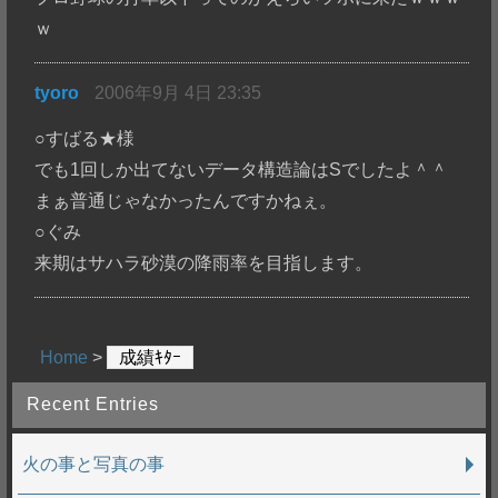
ｗ
tyoro
2006年9月 4日 23:35
○すばる★様
でも1回しか出てないデータ構造論はSでしたよ＾＾
まぁ普通じゃなかったんですかねぇ。
○ぐみ
来期はサハラ砂漠の降雨率を目指します。
Home
>
成績ｷﾀｰ
Recent Entries
火の事と写真の事