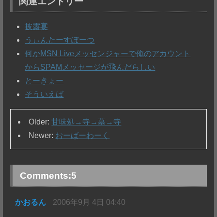
関連エントリー
披露宴
うぃんたーすぽーつ
何かMSN Liveメッセンジャーで俺のアカウント
からSPAMメッセージが飛んだらしい
とーきょー
そういえば
Older:
甘味処→寺→墓→寺
Newer:
おーばーわーく
Comments:
5
かおるん
2006年9月 4日 04:40