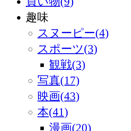
買い物(9)
趣味
スヌーピー(4)
スポーツ(3)
観戦(3)
写真(17)
映画(43)
本(41)
漫画(20)