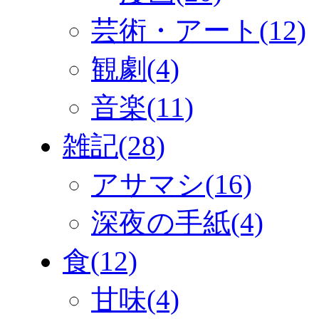
芸術・アート(12)
観劇(4)
音楽(11)
雑記(28)
アサマシ(16)
深夜の手紙(4)
食(12)
甘味(4)