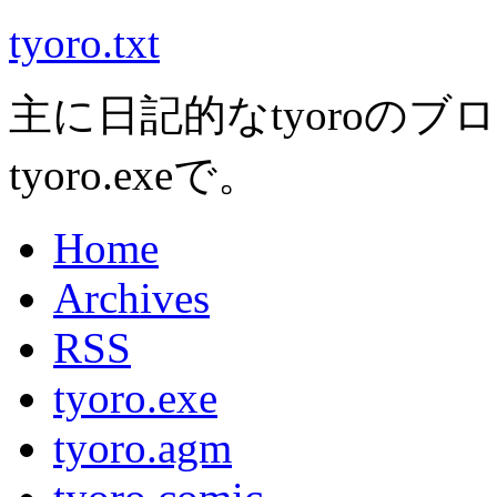
tyoro.txt
主に日記的なtyoroのブ
tyoro.exeで。
Home
Archives
RSS
tyoro.exe
tyoro.agm