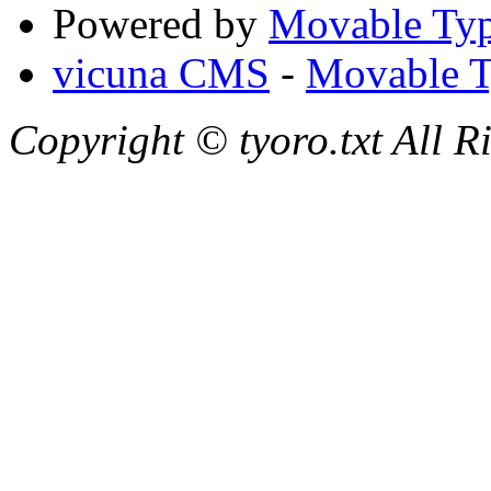
Powered by
Movable Typ
vicuna CMS
-
Movable T
Copyright © tyoro.txt All R