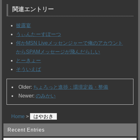
関連エントリー
披露宴
うぃんたーすぽーつ
何かMSN Liveメッセンジャーで俺のアカウント
からSPAMメッセージが飛んだらしい
とーきょー
そういえば
Older:
ちょろっと進捗：環境定義・整備
Newer:
のみかい
Home
>
はやおき
Recent Entries