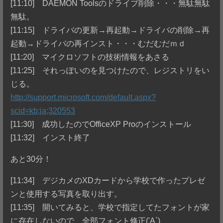
[11:10] DAEMON Toolsのドライブ削除・・・無駄無駄
無駄。
[11:15] ドライバの更新→再起動→ドライバの削除→再
起動→ドライバの再インスト・・・むだむだｍｄ
[11:20] マイクロソフトの技術情報をあさる
[11:25] それっぽいのを見つけたので、レジストリをい
じる。
http://support.microsoft.com/default.aspx?
scid=kb;ja;320553
[11:30] 成功したのでOfficeXP Proのインストール
[11:32] インスト終了
あと30分！
[11:34] デジカメのXDカードから学校で作ったプレゼ
ンと使用する写真を取り出す。
[11:35] 開いてみると、学校で指定してたフォントが家
に存在しないので、全部フォント修正('A`)