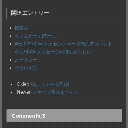
関連エントリー
披露宴
うぃんたーすぽーつ
何かMSN Liveメッセンジャーで俺のアカウント
からSPAMメッセージが飛んだらしい
とーきょー
そういえば
Older:
残(こってやる作)業
Newer:
チケット要りません？
Comments:
3