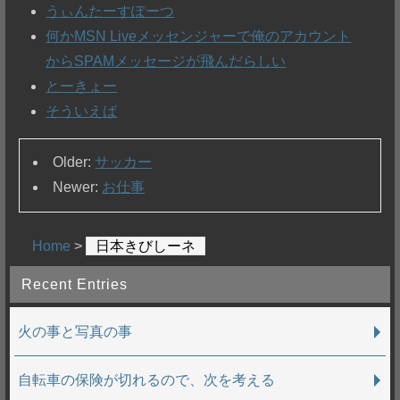
うぃんたーすぽーつ
何かMSN Liveメッセンジャーで俺のアカウント
からSPAMメッセージが飛んだらしい
とーきょー
そういえば
Older:
サッカー
Newer:
お仕事
Home
>
日本きびしーネ
Recent Entries
火の事と写真の事
自転車の保険が切れるので、次を考える