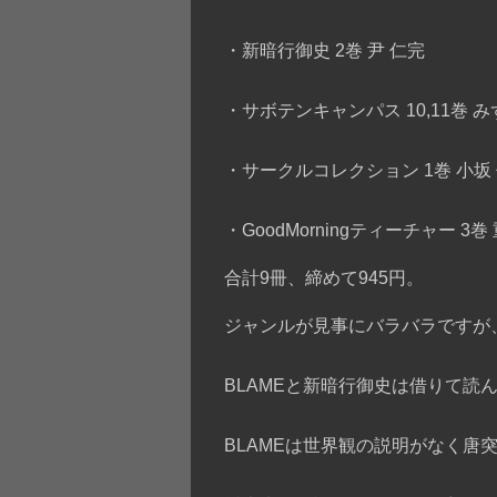
・新暗行御史 2巻 尹 仁完
・サボテンキャンパス 10,11巻 
・サークルコレクション 1巻 小坂
・GoodMorningティーチャー 3
合計9冊、締めて945円。
ジャンルが見事にバラバラですが
BLAMEと新暗行御史は借りて読
BLAMEは世界観の説明がなく唐