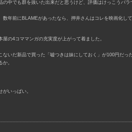
品の中でも群を抜いた出来だと思うけど、評価はけっこうバラ
、数年前にBLAMEがあったなら、押井さんはコレを映画化し
本屋の4コママンガの充実度が上がって着ました。
こないだ新品で買った「嘘つきは妹にしておく」が100円だっ
るか。
せがいっぱい。