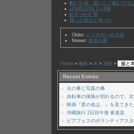
動いた本、長いこと動いてな
LOVELESS 1～5巻
虹をつかむ男
買った読んだ笑った
Older:
ドッヂボール大会
Newer:
敗北の夜
Home
>
趣味
>
本
>
漫画
>
服と
Recent Entries
火の事と写真の事
自転車の保険が切れるので、次
映画『君の名は。』を見てきた
沖縄旅行 2日目午後 食道楽
ビアフェスのボランティアスタ