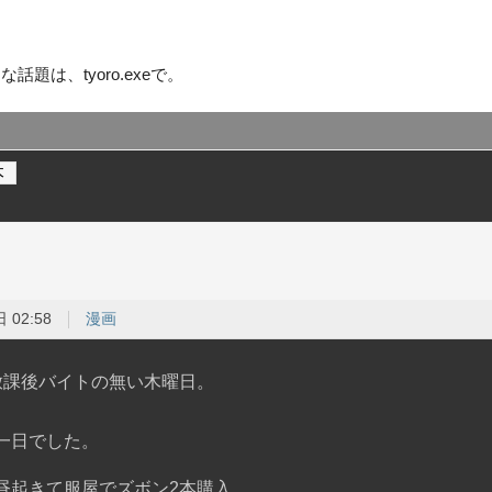
話題は、tyoro.exeで。
本
 02:58
漫画
放課後バイトの無い木曜日。
一日でした。
昼起きて服屋でズボン2本購入。