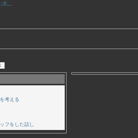
い本。
本
を考える
ッフをした話し