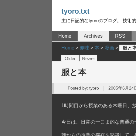
tyoro.txt
主に日記的なtyoroのブログ。 技術的な
Home
Archives
RSS
Home
>
趣味
>
本
>
漫画
>
服と
Older
Newer
服と本
Posted by:
tyoro
2005年6月24日
1時間目から授業のある木曜日、
今日は、日常の一こま的な普通の
朝からの授業の存在を黙殺して、